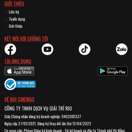
GIỚI THIỆU
Liên hệ
Tuyển dụng
Giới thiệu
KẾT NỐI VỚI CHÚNG TÔI
TẢI ỨNG DỤNG
VỀ RIO CINEMAS
CÔNG TY TNHH DỊCH VỤ GIẢI TRÍ RIO
Giấy Chứng nhận đăng ký doanh nghiệp: 0402081337
Ngày cấp 27/01/2021. Đăng ký thay đổi lần thứ 12/04/2023
Cơ quan cấp: Phòng Đăng ký kinh doanh - Sở kế hoạch và đầu tư Thành phố Đà Nẵng