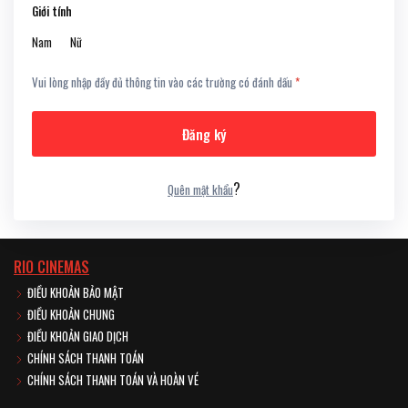
Giới tính
Nam
Nữ
Vui lòng nhập đầy đủ thông tin vào các trường có đánh dấu
*
Đăng ký
?
Quên mật khẩu
RIO CINEMAS
ĐIỀU KHOẢN BẢO MẬT
ĐIỀU KHOẢN CHUNG
ĐIỀU KHOẢN GIAO DỊCH
CHÍNH SÁCH THANH TOÁN
CHÍNH SÁCH THANH TOÁN VÀ HOÀN VÉ