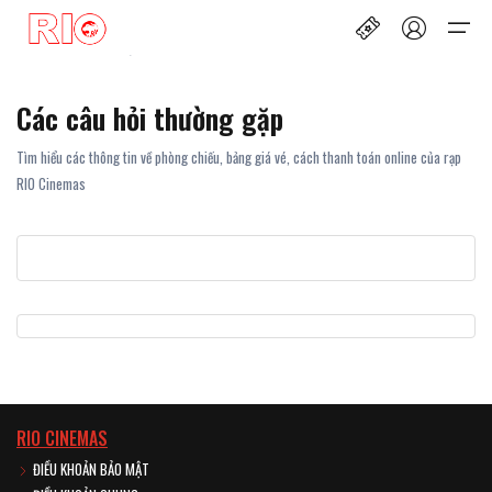
Trang Chủ
/
Hỗ trợ
/
Giá vé
Các câu hỏi thường gặp
Lịch chiếu
Tìm hiểu các thông tin về phòng chiếu, bảng giá vé, cách thanh toán online của rạp
Chọn ngôn ngữ
Tin mới & Ưu đãi
Hỗ trợ
RIO Cinemas
Hỗ trợ
Rạp
English
Vietnamese
Trực tuyến
Cụm rạp
Giá vé
Tuyển dụng
Giá bắp nước
Liên hệ
RIO CINEMAS
Thành viên
ĐIỀU KHOẢN BẢO MẬT