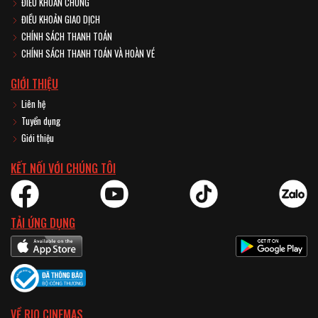
ĐIỀU KHOẢN CHUNG
ĐIỀU KHOẢN GIAO DỊCH
CHÍNH SÁCH THANH TOÁN
CHÍNH SÁCH THANH TOÁN VÀ HOÀN VÉ
GIỚI THIỆU
Liên hệ
Tuyển dụng
Giới thiệu
KẾT NỐI VỚI CHÚNG TÔI
TẢI ỨNG DỤNG
VỀ RIO CINEMAS